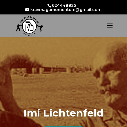
624448825
kravmagamomentum@gmail.com
Imi Lichtenfeld