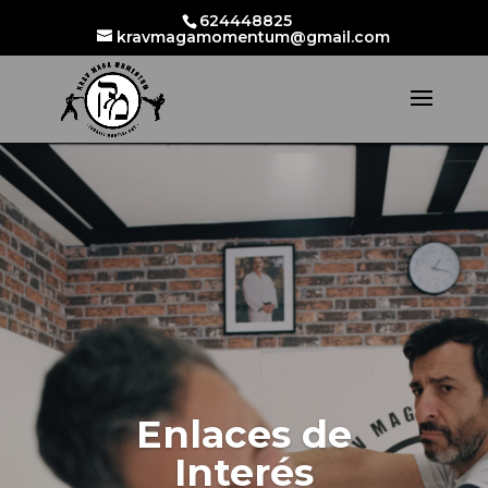
624448825
kravmagamomentum@gmail.com
Enlaces de
Interés